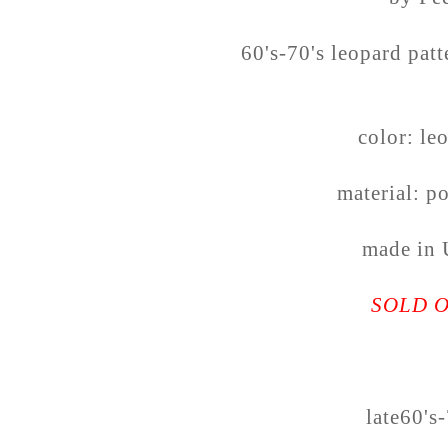
60's-70's leopard patt
color: le
material: p
made in
SOLD 
late60's-