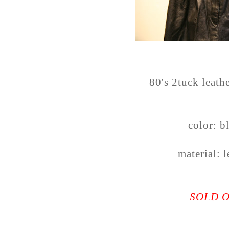
80's 2tuck leathe
color: b
material: l
SOLD 