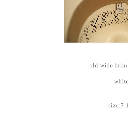
old wide brim
whit
size:7 