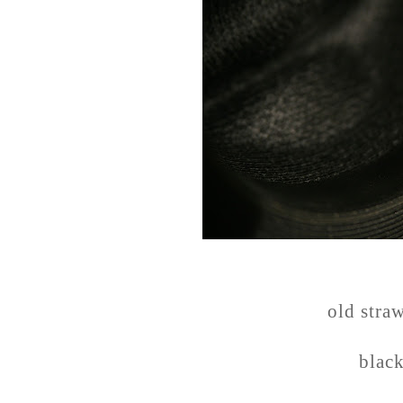
old stra
blac