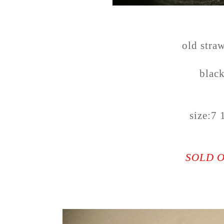
old stra
blac
size:7 
SOLD 