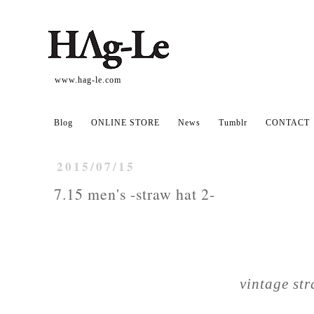
www.hag-le.com
Blog
ONLINE STORE
News
Tumblr
CONTACT
2015/07/15
7.15 men's -straw hat 2-
vintage st