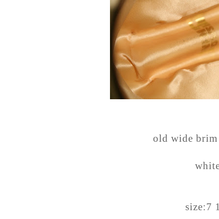
old wide brim
whit
size:7 