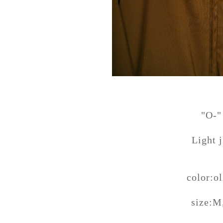
"O-"
Light j
color:ol
size:M