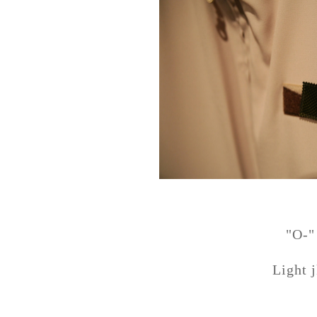
"O-"
Light j