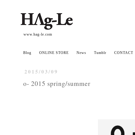
www.hag-le.com
Blog
ONLINE STORE
News
Tumblr
CONTACT
2015/03/09
o- 2015 spring/summer