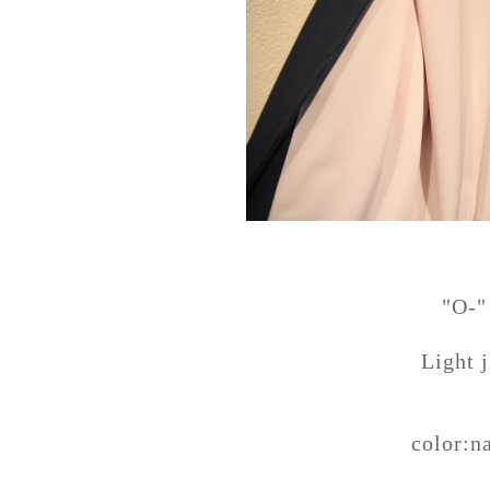
"O-"
Light j
color:n