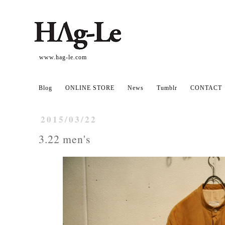
www.hag-le.com
Blog
ONLINE STORE
News
Tumblr
CONTACT
2015/03/22
3.22 men's