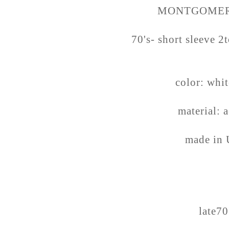
MONTGOME
70's- short sleeve 2
color: whi
material: a
made in
late70