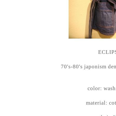
ECLIP
70's-80's japonism de
color: was
material: c