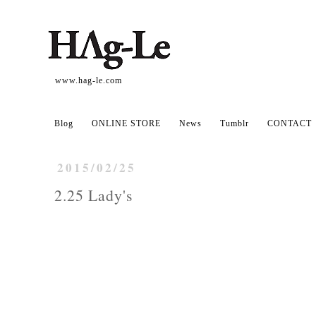
www.hag-le.com
Blog
ONLINE STORE
News
Tumblr
CONTACT
2015/02/25
2.25 Lady's