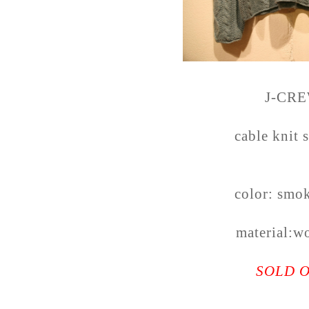
J-CR
cable knit 
color: smo
material:w
SOLD 