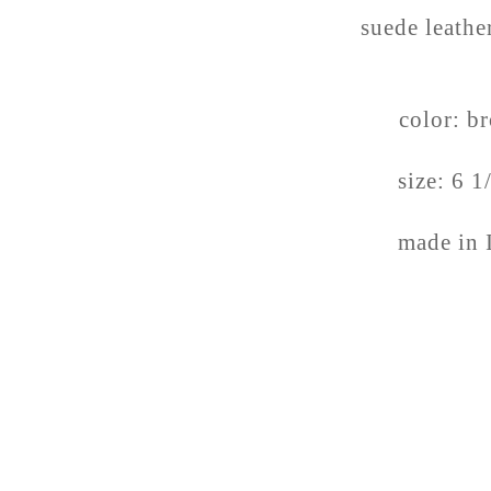
suede leath
color: b
size: 6 
made in 