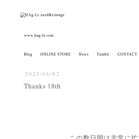
www.hag-le.com
Blog
ONLINE STORE
News
Tumblr
CONTACT
2025/06/02
Thanks 18th
この数日間は非常に忙