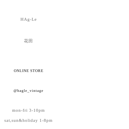
HAg-Le
花田
ONLINE STORE
@hagle_vintage
mon-fri 3-10pm
sat,sun&holiday 1-8pm