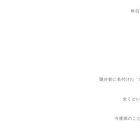
昨日
随分前に名付けた「S
全くと
今後彼のこと