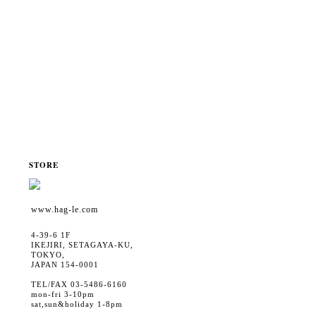
STORE
www.hag-le.com
4-39-6 1F
IKEJIRI, SETAGAYA-KU,
TOKYO,
JAPAN 154-0001
TEL/FAX 03-5486-6160
mon-fri 3-10pm
sat,sun&holiday 1-8pm