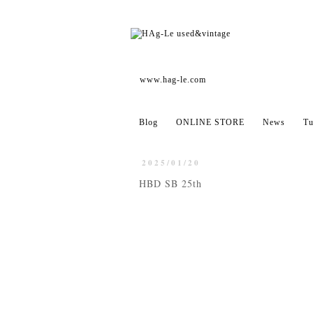
www.hag-le.com
Blog
ONLINE STORE
News
Tu
2025/01/20
HBD SB 25th