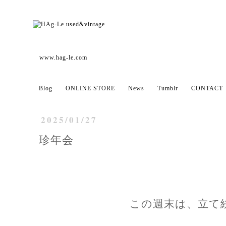
www.hag-le.com
Blog
ONLINE STORE
News
Tumblr
CONTACT
2025/01/27
珍年会
この週末は、立て