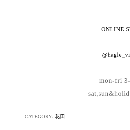
ONLINE 
@hagle_vi
mon-fri 
sat,sun&holi
CATEGORY:
花田