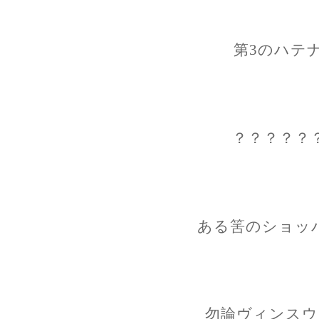
第3のハテ
？？？？？
ある筈のショッ
勿論ヴィンスウ