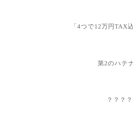
「4つで12万円TA
第2のハテ
？？？？