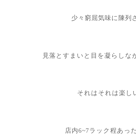
少々窮屈気味に陳列
見落とすまいと目を凝らしな
それはそれは楽し
店内6~7ラック程あっ