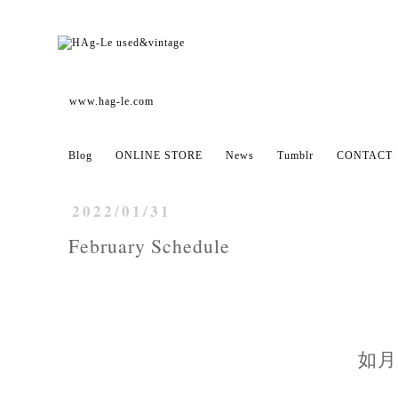
www.hag-le.com
Blog
ONLINE STORE
News
Tumblr
CONTACT
2022/01/31
February Schedule
如月