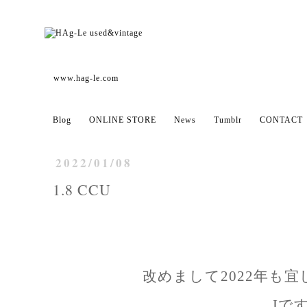
www.hag-le.com
Blog
ONLINE STORE
News
Tumblr
CONTACT
2022/01/08
1.8 CCU
改めまして2022年も
Iで