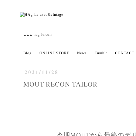
www.hag-le.com
Blog
ONLINE STORE
News
Tumblr
CONTACT
2021/11/28
MOUT RECON TAILOR
今期MOUTから最終のデ