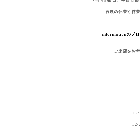
*当面の間は、平日15時
再度の休業や営
informationのブ
ご来店をお
~
12
12/