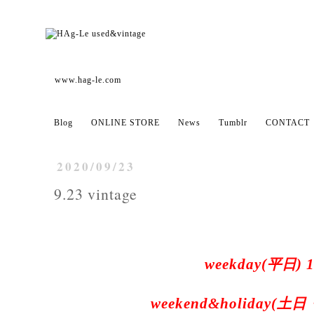
www.hag-le.com
Blog
ONLINE STORE
News
Tumblr
CONTACT
2020/09/23
9.23 vintage
weekday(平日) 1
weekend&holiday(土日