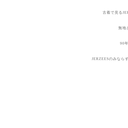
古着で見るJE
無地
90
JERZEESのみ