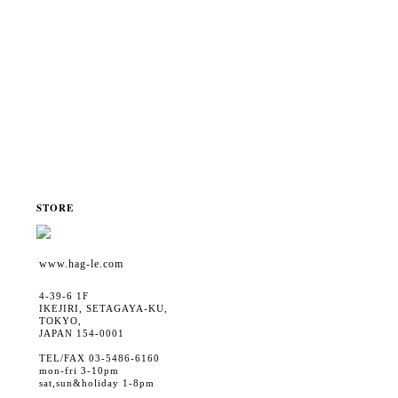
STORE
www.hag-le.com
4-39-6 1F
IKEJIRI, SETAGAYA-KU,
TOKYO,
JAPAN 154-0001
TEL/FAX 03-5486-6160
mon-fri 3-10pm
sat,sun&holiday 1-8pm