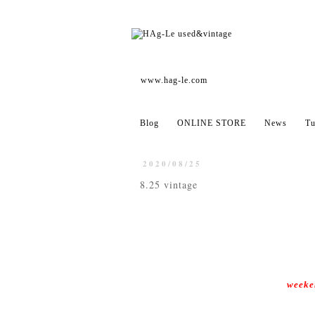
www.hag-le.com
Blog
ONLINE STORE
News
Tu
2020/08/25
8.25 vintage
week