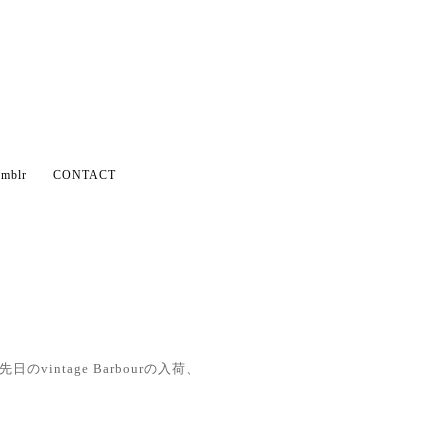
mblr
CONTACT
先日のvintage Barbourの入荷、