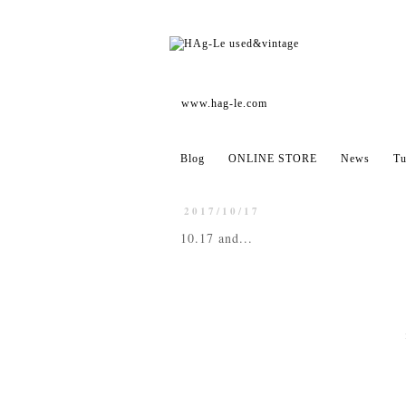
www.hag-le.com
Blog
ONLINE STORE
News
Tu
2017/10/17
10.17 and...