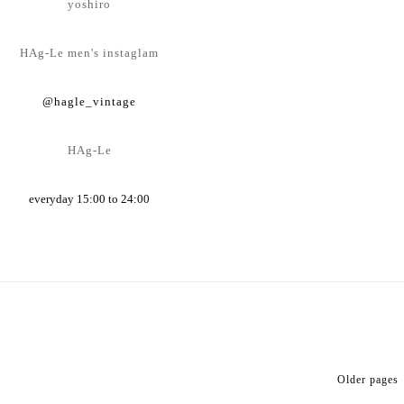
yoshiro
HAg-Le men's instaglam
@hagle_vintage
HAg-Le
everyday 15:00 to 24:00
Older pages