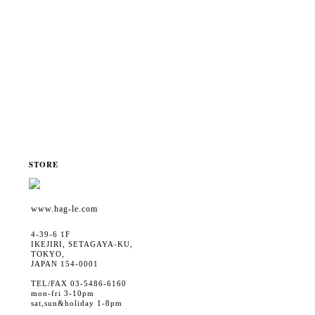
STORE
www.hag-le.com
4-39-6 1F
IKEJIRI, SETAGAYA-KU,
TOKYO,
JAPAN 154-0001
TEL/FAX 03-5486-6160
mon-fri 3-10pm
sat,sun&holiday 1-8pm