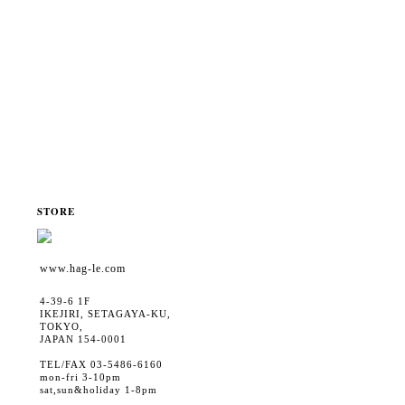
STORE
www.hag-le.com
4-39-6 1F
IKEJIRI, SETAGAYA-KU,
TOKYO,
JAPAN 154-0001
TEL/FAX 03-5486-6160
mon-fri 3-10pm
sat,sun&holiday 1-8pm