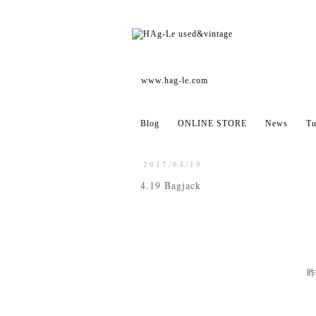
www.hag-le.com
Blog
ONLINE STORE
News
Tu
2017/04/19
4.19 Bagjack