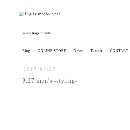
www.hag-le.com
Blog
ONLINE STORE
News
Tumblr
CONTACT
2017/03/27
3.27 men's -styling-