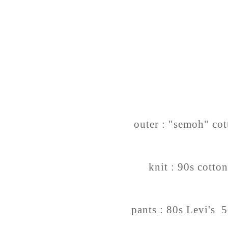
outer : "semoh" cot
knit : 90s cotton
pants : 80s Levi's 