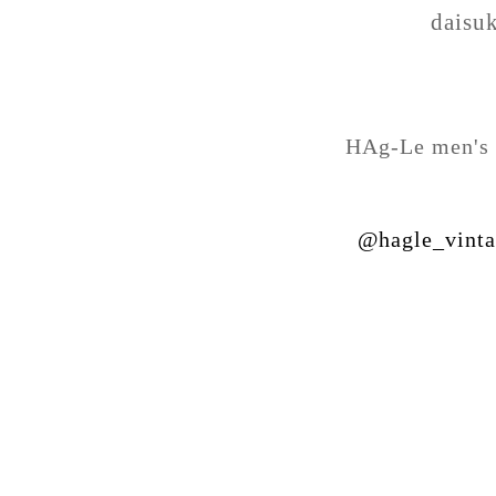
daisu
HAg-Le men's 
@hagle_vint