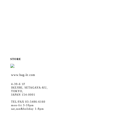
STORE
www.hag-le.com
4-39-6 1F
IKEJIRI, SETAGAYA-KU,
TOKYO,
JAPAN 154-0001
TEL/FAX 03-5486-6160
mon-fri 3-10pm
sat,sun&holiday 1-8pm