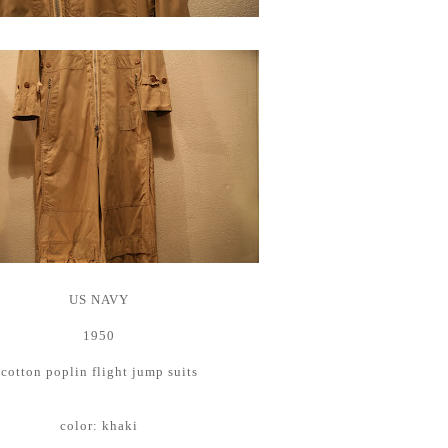
US NAVY
1950
cotton poplin flight jump suits
color: khaki