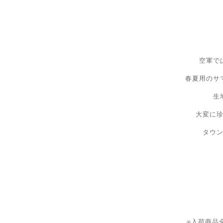
空軍で
春夏用のサ
生
大変に
タウ
※入荷商品