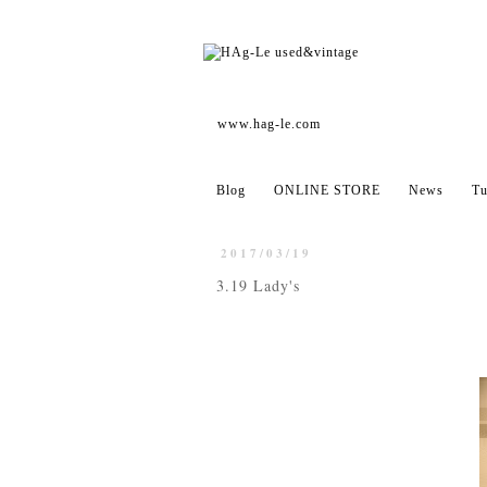
www.hag-le.com
Blog
ONLINE STORE
News
Tu
2017/03/19
3.19 Lady's