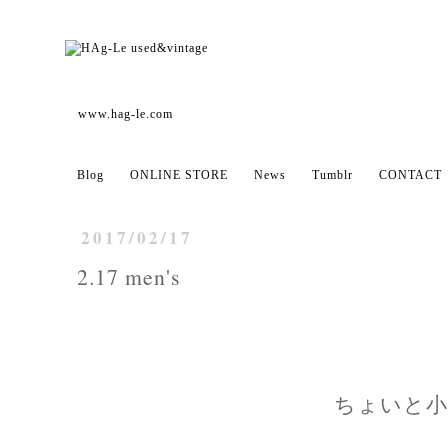
www.hag-le.com
Blog
ONLINE STORE
News
Tumblr
CONTACT
2017/02/17
2.17 men's
ちょいと小