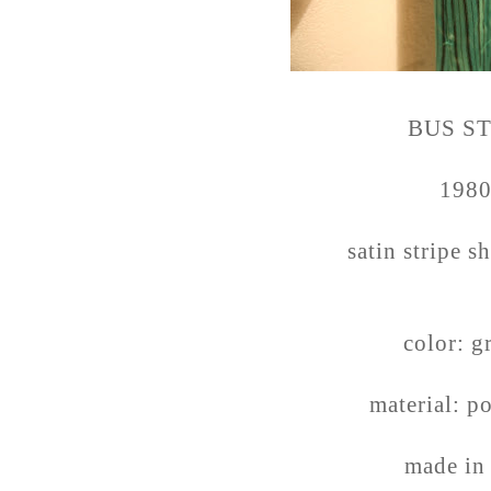
BUS S
198
satin stripe sh
color: g
material: p
made in