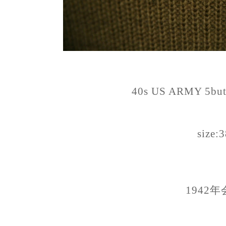
40s US ARMY 5butt
size:
1942