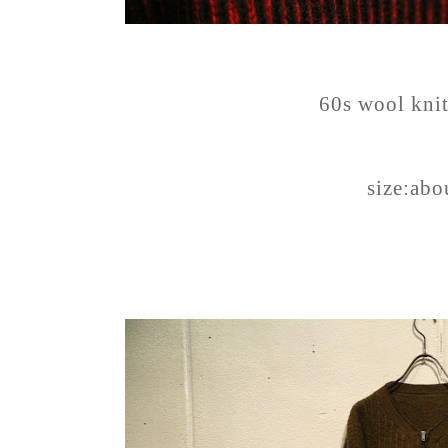
60s wool kni
size:abo