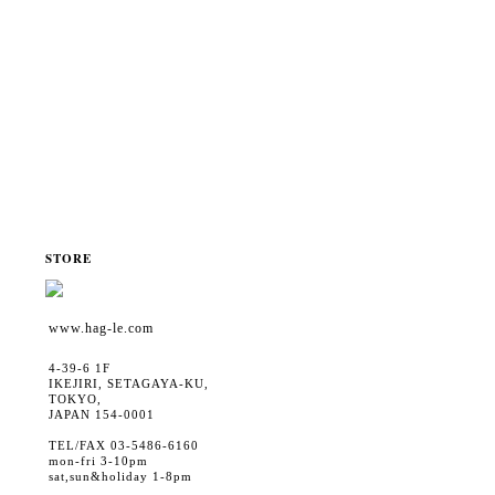
STORE
www.hag-le.com
4-39-6 1F
IKEJIRI, SETAGAYA-KU,
TOKYO,
JAPAN 154-0001
TEL/FAX 03-5486-6160
mon-fri 3-10pm
sat,sun&holiday 1-8pm