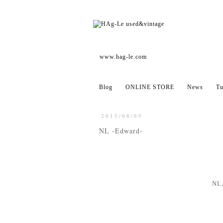
www.hag-le.com
Blog
ONLINE STORE
News
Tu
2015/08/09
NL -Edward-
N