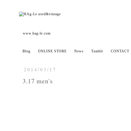
www.hag-le.com
Blog
ONLINE STORE
News
Tumblr
CONTACT
2014/03/17
3.17 men's